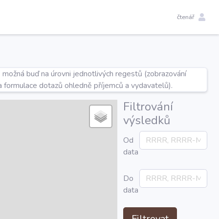
čtenář
e možná buď na úrovni jednotlivých regestů (zobrazování
a formulace dotazů ohledně příjemců a vydavatelů).
Filtrování
výsledků
Od
data
Do
data
Filtrovat