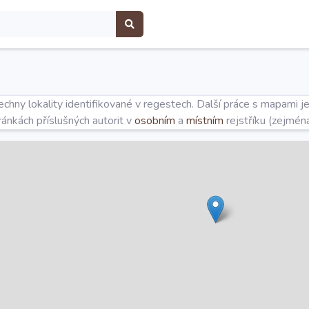
hny lokality identifikované v regestech. Další práce s mapami j
tránkách příslušných autorit v
osobním
a
místním
rejstříku (zejmén