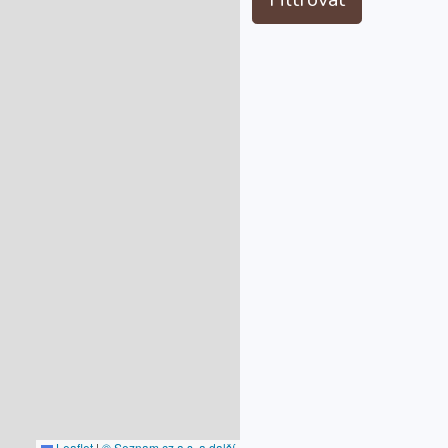
Leaflet
|
© Seznam.cz a.s. a další