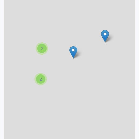
O projektu
Autoři
Nápověda
2
2