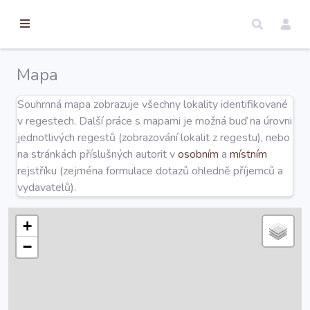
torické
ameny
dosah
Mapa
Úvod
Souhrnná mapa zobrazuje všechny lokality identifikované
v regestech. Další práce s mapami je možná buď na úrovni
Edice
jednotlivých regestů (zobrazování lokalit z regestu), nebo
na stránkách příslušných autorit v
osobním
a
místním
rejstříku (zejména formulace dotazů ohledně příjemců a
Regesty
vydavatelů).
Hledat
+
−
Mapy