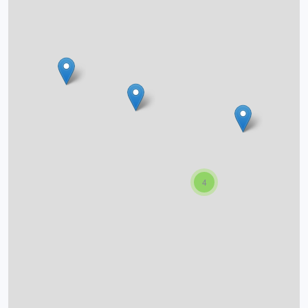
O projektu
Autoři
Nápověda
4