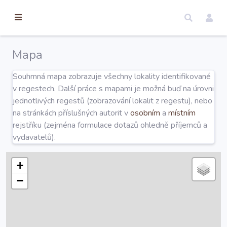
torické
ameny
dosah
Mapa
Úvod
Souhrnná mapa zobrazuje všechny lokality identifikované
v regestech. Další práce s mapami je možná buď na úrovni
Edice
jednotlivých regestů (zobrazování lokalit z regestu), nebo
na stránkách příslušných autorit v
osobním
a
místním
rejstříku (zejména formulace dotazů ohledně příjemců a
Regesty
vydavatelů).
Hledat
+
−
Mapy