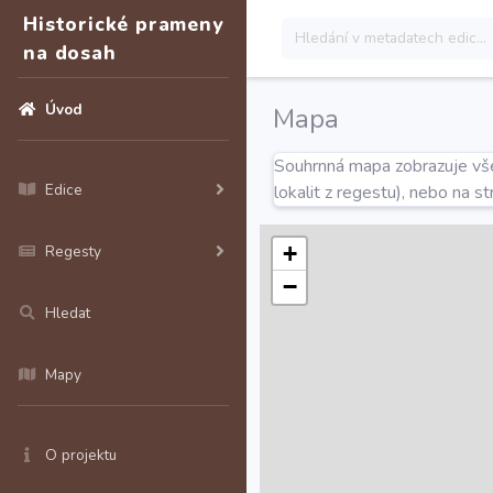
Historické prameny
na dosah
Úvod
Mapa
Souhrnná mapa zobrazuje všec
Edice
lokalit z regestu), nebo na s
+
Regesty
−
Hledat
Mapy
O projektu