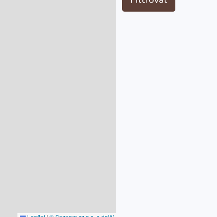
Leaflet
|
© Seznam.cz a.s. a další