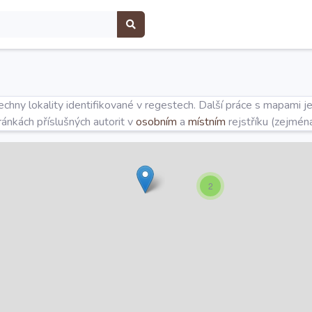
hny lokality identifikované v regestech. Další práce s mapami j
tránkách příslušných autorit v
osobním
a
místním
rejstříku (zejmén
2