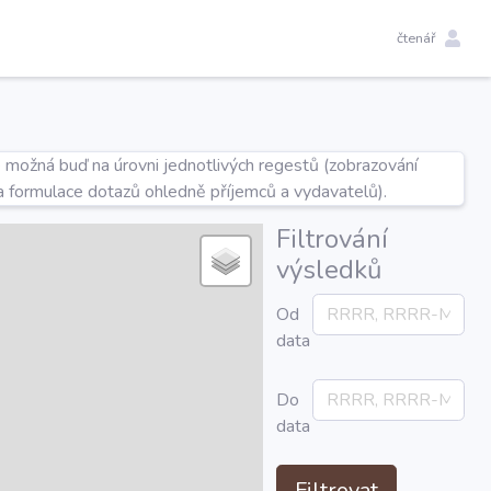
čtenář
e možná buď na úrovni jednotlivých regestů (zobrazování
a formulace dotazů ohledně příjemců a vydavatelů).
Filtrování
výsledků
Od
data
Do
data
Filtrovat