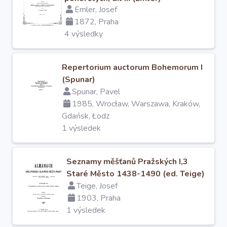
Emler, Josef
1872, Praha
4 výsledky
Repertorium auctorum Bohemorum I
(Spunar)
Spunar, Pavel
1985, Wrocław, Warszawa, Kraków,
Gdańsk, Łodz
1 výsledek
Seznamy měšťanů Pražských I,3
Staré Město 1438-1490 (ed. Teige)
Teige, Josef
1903, Praha
1 výsledek