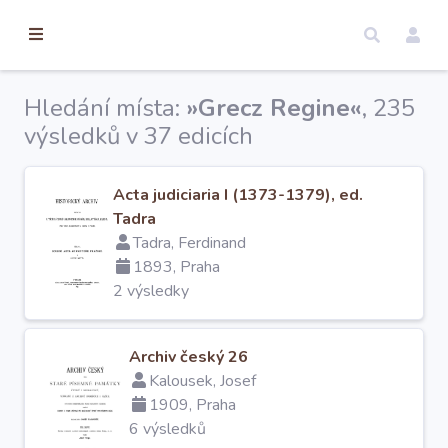
torické
ameny
dosah
Hledání místa:
»Grecz Regine«
, 235
Úvod
výsledků v 37 edicích
Acta judiciaria I (1373-1379), ed.
Edice
Tadra
Tadra, Ferdinand
Regesty
1893, Praha
2 výsledky
Hledat
Archiv český 26
Kalousek, Josef
Mapy
1909, Praha
6 výsledků