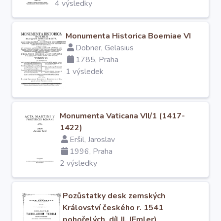
4 výsledky
Monumenta Historica Boemiae VI
Dobner, Gelasius
1785, Praha
1 výsledek
Monumenta Vaticana VII/1 (1417-
1422)
Eršil, Jaroslav
1996, Praha
2 výsledky
Pozůstatky desk zemských
Království českého r. 1541
pohořelých, díl II. (Emler)