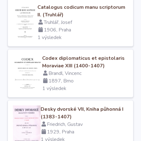
Catalogus codicum manu scriptorum
II. (Truhlář)
Truhlář, Josef
1906, Praha
1 výsledek
Codex diplomaticus et epistolaris
Moraviae XIII (1400-1407)
Brandl, Vincenc
1897, Brno
1 výsledek
Desky dvorské VII, Kniha půhonná I
(1383-1407)
Friedrich, Gustav
1929, Praha
1 výsledek