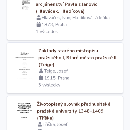
arcijáhenství Pavla z Janovic
(Hlaváček, Hledíková)
Hlaváček, Ivan; Hledíková, Zdeňka
1973, Praha
1 výsledek
Základy starého místopisu
pražského I, Staré město pražské II
(Teige)
Teige, Josef
1915, Praha
3 výsledky
Životopisný slovník předhusitské
pražské univerzity 1348–1409
(Tříška)
Tříška, Josef