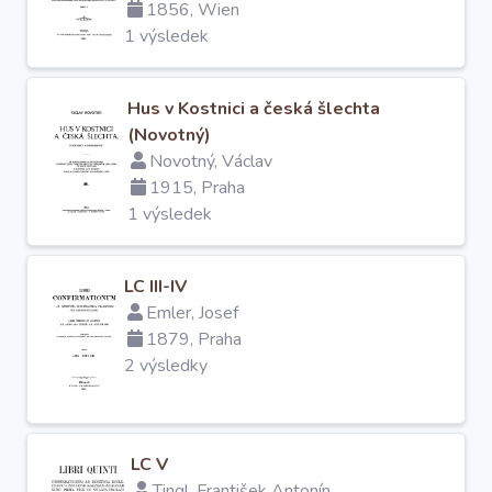
1856, Wien
1 výsledek
Hus v Kostnici a česká šlechta
(Novotný)
Novotný, Václav
1915, Praha
1 výsledek
LC III-IV
Emler, Josef
1879, Praha
2 výsledky
LC V
Tingl, František Antonín