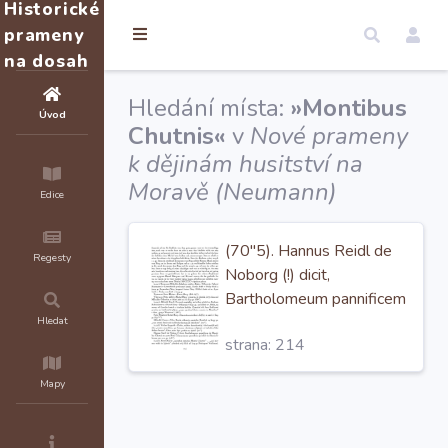
Historické
prameny
na dosah
Hledání místa:
»Montibus
Úvod
Chutnis«
v
Nové prameny
k dějinám husitství na
Moravě (Neumann)
Edice
(70"5). Hannus Reidl de
Regesty
Noborg (!) dicit,
Bartholomeum pannificem
de
Montibus Chutnis
ex
Hledat
strana: 214
parte Petri Czimmermann
pannificis, qui obiit in
Mapy
Sitavia liberum