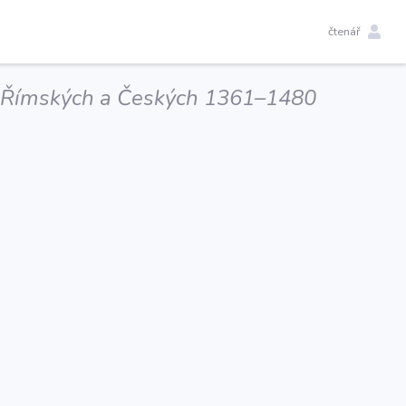
čtenář
ův Římských a Českých 1361–1480