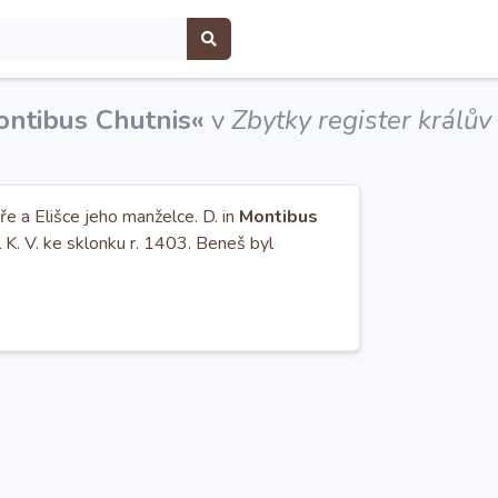
ntibus Chutnis«
v
Zbytky register král
e a Elišce jeho manželce. D. in
Montibus
 K. V. ke sklonku r. 1403. Beneš byl