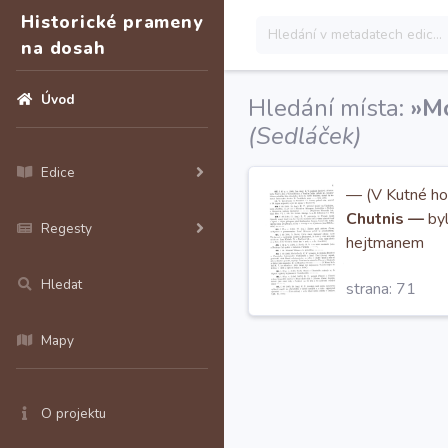
Historické prameny
na dosah
Úvod
Hledání místa:
»Mo
(Sedláček)
Edice
— (V Kutné hoř
Chutnis —
byl
Regesty
hejtmanem
Hledat
strana: 71
Mapy
O projektu