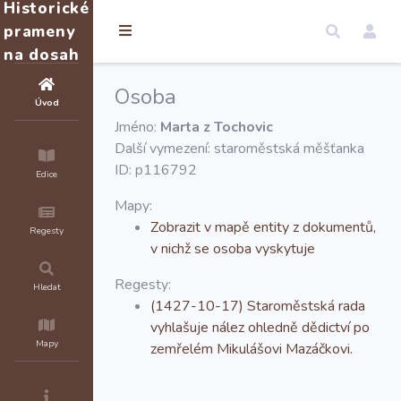
Historické
prameny
na dosah
Osoba
Úvod
Jméno:
Marta z Tochovic
Další vymezení: staroměstská měšťanka
ID: p116792
Edice
Mapy:
Zobrazit v mapě entity z dokumentů,
Regesty
v nichž se osoba vyskytuje
Regesty:
Hledat
(1427-10-17) Staroměstská rada
vyhlašuje nález ohledně dědictví po
Mapy
zemřelém Mikulášovi Mazáčkovi.