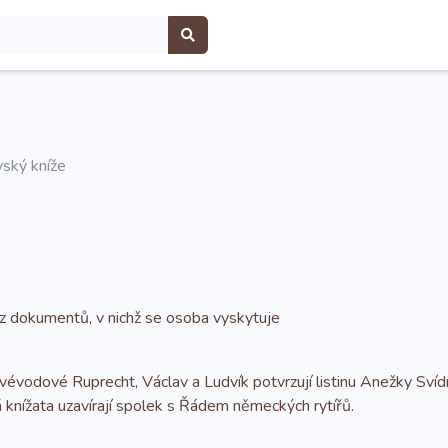
vský kníže
 z dokumentů, v nichž se osoba vyskytuje
évodové Ruprecht, Václav a Ludvík potvrzují listinu Anežky Sví
nížata uzavírají spolek s Řádem německých rytířů.