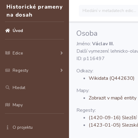
Historické prameny
na dosah
Úvod
Osoba
Jméno:
Václav III.
Další vymezení: lehnicko-ola
Edice
ID: p116497
Regesty
Odkazy:
Wikidata (Q442630)
Hledat
Mapy:
Zobrazit v mapě entity
Mapy
Regesty:
(1420-09-16) Slezští v
(1423-01-05) Slezská k
O projektu