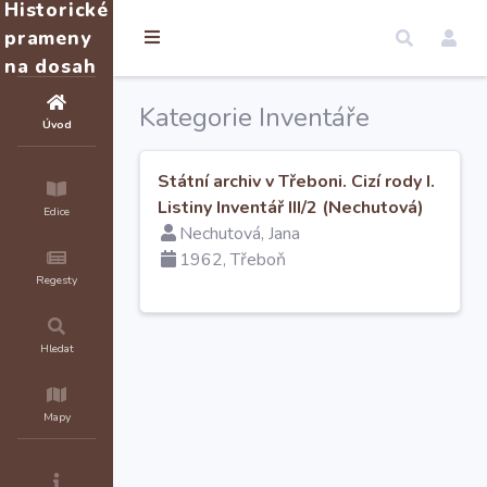
Historické
prameny
na dosah
Kategorie Inventáře
Úvod
Státní archiv v Třeboni. Cizí rody I.
Listiny Inventář III/2 (Nechutová)
Edice
Nechutová, Jana
1962, Třeboň
Regesty
Hledat
Mapy