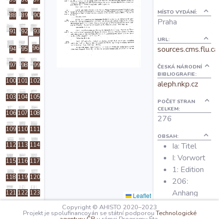
O projektu
MÍSTO VYDÁNÍ:
88
89
90
Praha
91
92
93
Autoři
URL:
sources.cms.flu.ca
96
94
95
97
98
99
ČESKÁ NÁRODNÍ
Nápověda
BIBLIOGRAFIE:
100
101
102
aleph.nkp.cz
103
104
105
POČET STRAN
CELKEM:
106
107
108
276
109
110
111
OBSAH:
Ia: Titel
112
113
114
I: Vorwort
115
116
117
1: Edition
118
119
120
206:
Anhang
121
122
123
Leaflet
212:
Copyright © AHISTO 2020–2023
124
125
126
Projekt je spolufinancován se státní podporou
Technologické
Anmerkunge