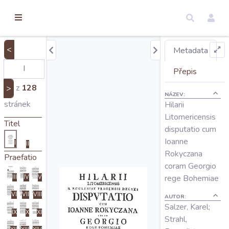
torické
ameny
dosah
<
Metadata
Úvod
Přepis
z
128
>
NÁZEV:
Edice
stránek
Hilarii
Litomericensis
Titel
disputatio cum
Regesty
Ioanne
I
II
Rokyczana
Praefatio
Hledat
coram Georgio
rege Bohemiae
III
IV
V
VI
VII
VIII
Mapy
AUTOR:
Salzer, Karel;
IX
X
XI
Strahl,