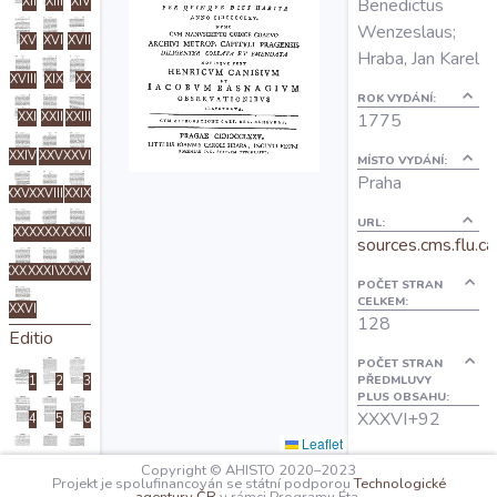
Benedictus
XII
XIII
XIV
O projektu
Wenzeslaus;
XV
XVI
XVII
Hraba, Jan Karel
XVIII
XIX
XX
Autoři
ROK VYDÁNÍ:
1775
XXI
XXII
XXIII
XXIV
XXV
XXVI
Nápověda
MÍSTO VYDÁNÍ:
Praha
XXVII
XXVIII
XXIX
URL:
XXX
XXXI
XXXII
sources.cms.flu.ca
XXXIII
XXXIV
XXXV
POČET STRAN
CELKEM:
XXXVI
128
Editio
POČET STRAN
PŘEDMLUVY
1
2
3
PLUS OBSAHU:
XXXVI+92
4
5
6
Leaflet
7
8
9
OBSAH:
Copyright © AHISTO 2020–2023
I: Titel
Projekt je spolufinancován se státní podporou
Technologické
10
11
12