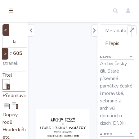
torické
ameny
dosah
<
Metadata
Úvod
Přepis
z
605
>
NÁZEV:
Edice
stránek
Archiv český,
čili, Staré
Titel
písemné
Regesty
památky české
Ia
i moravské,
Předmluva
Hledat
sebrané z
I
II
archivů
Dopisy
domácích i
Mapy
rodů
cizích. Díl XII
Hradeckého
AUTOR:
etc.