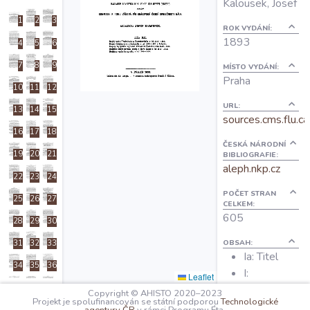
Kalousek, Josef
O projektu
1
2
3
ROK VYDÁNÍ:
1893
4
5
6
Autoři
7
8
9
MÍSTO VYDÁNÍ:
Praha
10
11
12
Nápověda
URL:
13
14
15
sources.cms.flu.ca
16
17
18
ČESKÁ NÁRODNÍ
19
20
21
BIBLIOGRAFIE:
aleph.nkp.cz
22
23
24
POČET STRAN
25
26
27
CELKEM:
605
28
29
30
OBSAH:
31
32
33
Ia: Titel
34
35
36
I:
Leaflet
Předmluva
37
38
39
Copyright © AHISTO 2020–2023
Projekt je spolufinancován se státní podporou
Technologické
1: Dopisy