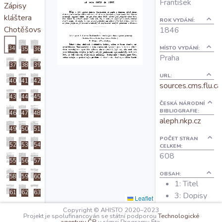
František
Zápisy
O projektu
kláštera
ROK VYDÁNÍ:
Chotěšovského
1846
Autoři
MÍSTO VYDÁNÍ:
34
35
36
Praha
37
38
39
Nápověda
URL:
40
41
42
sources.cms.flu.ca
43
44
45
ČESKÁ NÁRODNÍ
BIBLIOGRAFIE:
46
47
48
aleph.nkp.cz
49
50
51
POČET STRAN
52
53
54
CELKEM:
608
55
56
57
OBSAH:
58
59
60
1: Titel
61
62
63
3: Dopisy
Leaflet
Pře Racka
rodu
Copyright © AHISTO 2020–2023
Projekt je spolufinancován se státní podporou
Technologické
Kocowského
Hradeckého