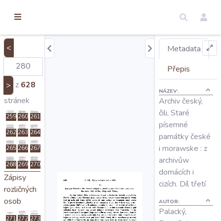
torické
238
239
240
ameny
241
242
243
dosah
244
245
246
<
Metadata
247
248
249
Úvod
Přepis
250
251
252
z
628
>
253
254
255
NÁZEV:
Edice
stránek
Archiv český,
256
257
258
čili, Staré
259
260
261
písemné
Regesty
262
263
264
památky české
i morawske : z
265
266
267
Hledat
archivůw
268
269
270
domácích i
Zápisy
cizích. Díl třetí
rozličných
Mapy
osob
AUTOR:
Palacký,
271
272
273