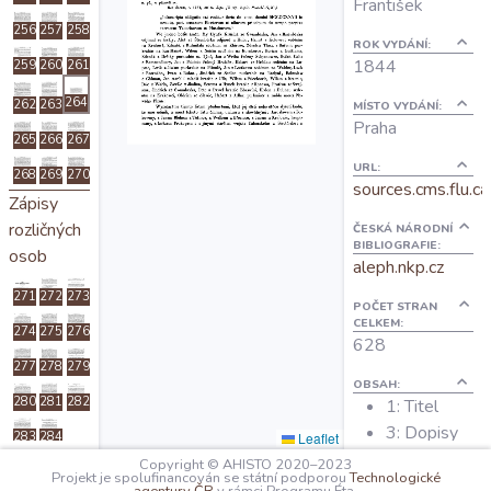
František
O projektu
256
257
258
ROK VYDÁNÍ:
1844
259
260
261
Autoři
264
262
263
MÍSTO VYDÁNÍ:
Praha
265
266
267
Nápověda
URL:
268
269
270
sources.cms.flu.ca
Zápisy
rozličných
ČESKÁ NÁRODNÍ
BIBLIOGRAFIE:
osob
aleph.nkp.cz
271
272
273
POČET STRAN
CELKEM:
274
275
276
628
277
278
279
OBSAH:
280
281
282
1: Titel
3: Dopisy
Leaflet
283
284
p.Oldřicha z
Psaní
Copyright © AHISTO 2020–2023
Projekt je spolufinancován se státní podporou
Technologické
Rosenberka