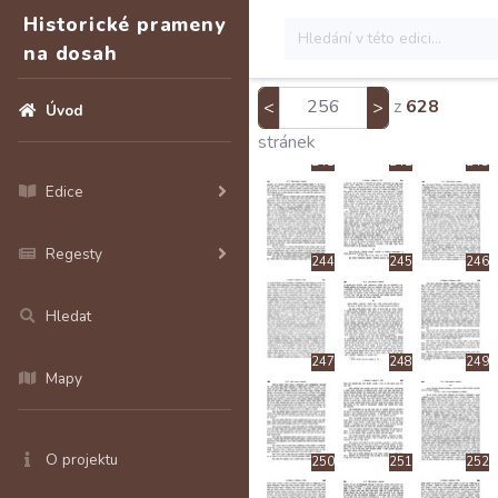
Historické prameny
na dosah
238
239
240
z
628
<
>
Úvod
stránek
241
242
243
Edice
Regesty
244
245
246
Hledat
247
248
249
Mapy
O projektu
250
251
252