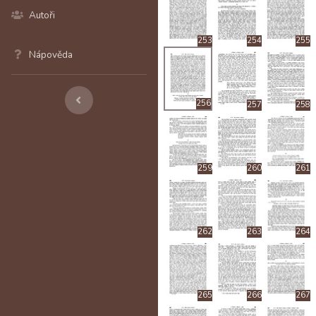
Autoři
253
254
255
Nápověda
256
257
258
259
260
261
262
263
264
265
266
267