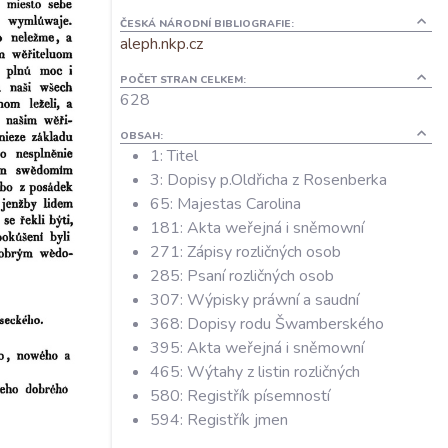
ČESKÁ NÁRODNÍ BIBLIOGRAFIE:
aleph.nkp.cz
POČET STRAN CELKEM:
628
OBSAH:
1: Titel
3: Dopisy p.Oldřicha z Rosenberka
65: Majestas Carolina
181: Akta weřejná i sněmowní
271: Zápisy rozličných osob
285: Psaní rozličných osob
307: Wýpisky práwní a saudní
368: Dopisy rodu Šwamberského
395: Akta weřejná i sněmowní
465: Wýtahy z listin rozličných
580: Registřík písemností
594: Registřík jmen