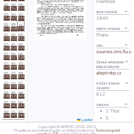
František
O projektu
511
512
513
ROK VYDÁNÍ:
1840
514
515
516
Autoři
519
517
518
MÍSTO VYDÁNÍ:
Praha
520
521
522
Nápověda
URL:
523
524
525
sources.cms.flu.ca
526
527
528
ČESKÁ NÁRODNÍ
BIBLIOGRAFIE:
529
530
531
aleph.nkp.cz
532
533
534
POČET STRAN
535
536
537
CELKEM:
612
538
539
540
OBSAH:
541
542
543
1: Titul
544
545
546
3:
Leaflet
Registřjk
Předmluva
Copyright © AHISTO 2020–2023
Pjsemnostj
Projekt je spolufinancován se státní podporou
Technologické
5: Psanj