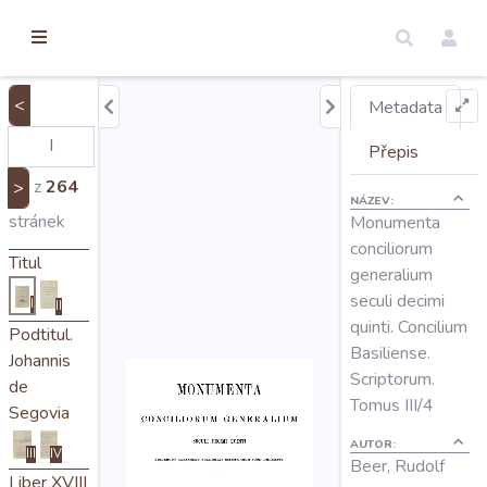
torické
ameny
dosah
<
Metadata
Úvod
Přepis
z
264
>
NÁZEV:
Edice
stránek
Monumenta
conciliorum
Titul
generalium
Regesty
seculi decimi
I
II
quinti. Concilium
Podtitul.
Hledat
Basiliense.
Johannis
Scriptorum.
de
Tomus III/4
Segovia
Mapy
AUTOR:
III
IV
Beer, Rudolf
Liber XVIII