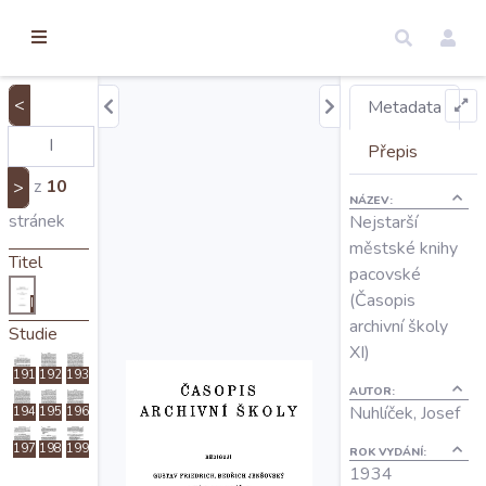
torické
ameny
dosah
<
Metadata
Úvod
Přepis
z
10
>
NÁZEV:
Edice
stránek
Nejstarší
městské knihy
Titel
pacovské
Regesty
(Časopis
I
archivní školy
Studie
Hledat
XI)
191
192
193
AUTOR:
Nuhlíček, Josef
194
195
196
Mapy
197
198
199
ROK VYDÁNÍ:
1934