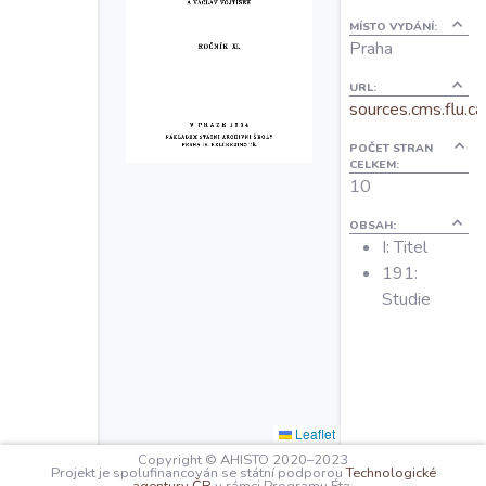
O projektu
MÍSTO VYDÁNÍ:
Praha
Autoři
URL:
sources.cms.flu.ca
POČET STRAN
Nápověda
CELKEM:
10
OBSAH:
I: Titel
191:
Studie
Leaflet
Copyright © AHISTO 2020–2023
Projekt je spolufinancován se státní podporou
Technologické