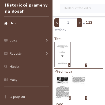
Historické prameny
na dosah
z
112
<
>
Úvod
stránek
Titel
Edice
Regesty
1
2
Hledat
Předmluva
Mapy
O projektu
3
4
Úvod