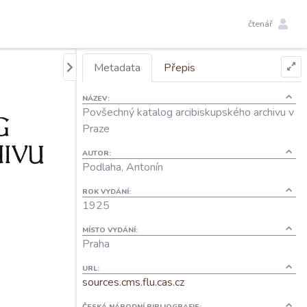
čtenář
Metadata
Přepis
NÁZEV:
Povšechný katalog arcibiskupského archivu v
Praze
AUTOR:
Podlaha, Antonín
ROK VYDÁNÍ:
1925
MÍSTO VYDÁNÍ:
Praha
URL:
sources.cms.flu.cas.cz
ČESKÁ NÁRODNÍ BIBLIOGRAFIE: