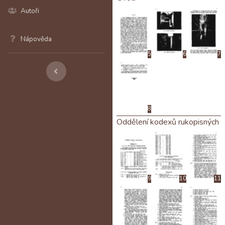
Autoři
Nápověda
5
6
7
8
Oddělení kodexů rukopisných
9
10
11