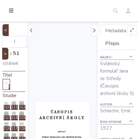
torické
ameny
dosah
<
Metadata
Úvod
Přepis
z
51
>
NÁZEV:
Edice
stránek
Svídnický
formulář Jana
Titel
ze Středy
Regesty
(Časopis
I
archivní školy 5)
Studie
Hledat
AUTOR:
110
111
112
Schieche, Emil
113
114
115
Mapy
ROK VYDÁNÍ:
1927
116
117
118