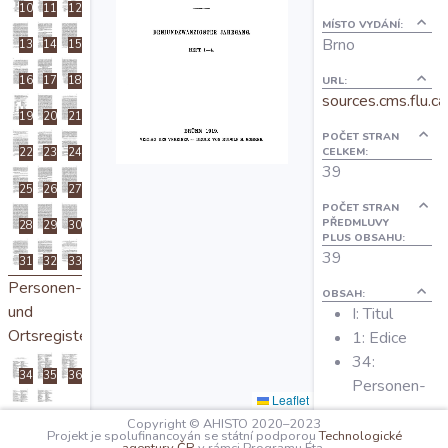
10
11
12
O projektu
MÍSTO VYDÁNÍ:
Brno
13
14
15
Autoři
URL:
16
17
18
sources.cms.flu.ca
19
20
21
POČET STRAN
Nápověda
CELKEM:
22
23
24
39
25
26
27
POČET STRAN
PŘEDMLUVY
28
29
30
PLUS OBSAHU:
39
31
32
33
Personen-
OBSAH:
und
I: Titul
Ortsregister
1: Edice
34:
34
35
36
Personen-
Leaflet
und
37
38
Copyright © AHISTO 2020–2023
Ortsregister
Projekt je spolufinancován se státní podporou
Technologické