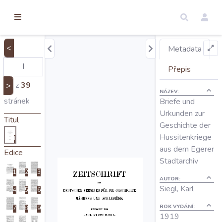
torické
ameny
dosah
<
Metadata
Úvod
Přepis
z
39
>
NÁZEV:
Edice
stránek
Briefe und
Urkunden zur
Titul
Geschichte der
Regesty
Hussitenkriege
I
aus dem Egerer
Edice
Hledat
Stadtarchiv
1
2
3
AUTOR:
Siegl, Karl
Mapy
4
5
6
ROK VYDÁNÍ:
7
8
9
1919