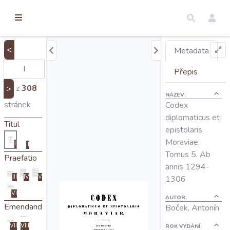
torické
ameny
dosah
<
Metadata
Úvod
Přepis
z
308
>
NÁZEV:
Edice
stránek
Codex
diplomaticus et
Titul
epistolaris
Regesty
Moraviae.
I
II
Tomus 5. Ab
Praefatio
Hledat
annis 1294-
III
IV
V
1306
VI
Mapy
AUTOR:
Emendanda
Boček, Antonín
VII
VIII
ROK VYDÁNÍ: