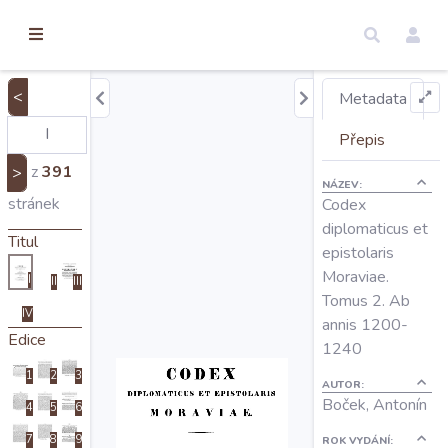
torické
ameny
dosah
<
Metadata
Úvod
Přepis
z
391
>
NÁZEV:
Edice
stránek
Codex
diplomaticus et
Titul
epistolaris
Regesty
Moraviae.
I
II
III
Tomus 2. Ab
IV
Hledat
annis 1200-
Edice
1240
1
2
3
Mapy
AUTOR:
Boček, Antonín
4
5
6
7
8
9
ROK VYDÁNÍ: