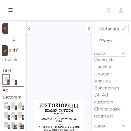
torické
ameny
dosah
<
Metadata
Úvod
Přepis
z
47
>
NÁZEV:
Edice
stránek
Wenceslai
Hagek a
Titel
Liboczan,
Regesty
Annales
1
2
Bohemorum
Ad
Hledat
I/4. Ad
auctorem
auctorem
3
4
5
Chronologiae
Mapy
rerum etc.
6
7
8
AUTOR:
9
10
11