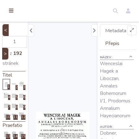
torické
ameny
dosah
<
Metadata
Úvod
Přepis
z
192
>
NÁZEV:
Edice
stránek
Wenceslai
Hagek a
Titel
Liboczan,
Regesty
Annales
1
2
3
Bohemorum
4
5
6
Hledat
I/1. Prodomus
7
8
9
Annalium
Hayecianorum
10
11
12
Mapy
Praefatio
AUTOR:
Dobner,
13
14
15