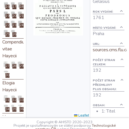
Gelasius
O projektu
16
17
18
ROK VYDÁNÍ:
19
20
21
1761
Autoři
22
23
24
MÍSTO VYDÁNÍ:
Praha
25
26
Nápověda
Compendium
URL:
vitae
sources.cms.flu.ca
Hayecii
POČET STRAN
CELKEM:
27
28
29
192
30
POČET STRAN
Elogia
PŘEDMLUVY
Hayecii
PLUS OBSAHU:
192
31
32
33
OBSAH:
34
35
36
1: Titel
Leaflet
Hayec-
13:
Copyright © AHISTO 2020–2023
Praefatio
Praefatio
Projekt je spolufinancován se státní podporou
Technologické