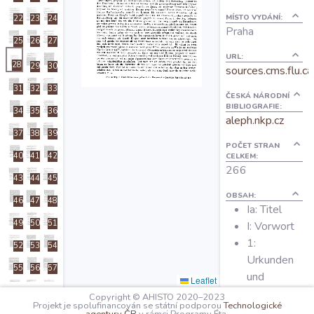
O projektu
MÍSTO VYDÁNÍ:
22
23
24
Praha
25
26
27
Autoři
URL:
28
29
30
sources.cms.flu.ca
31
32
33
ČESKÁ NÁRODNÍ
Nápověda
BIBLIOGRAFIE:
34
35
36
aleph.nkp.cz
37
38
39
POČET STRAN
40
41
42
CELKEM:
266
43
44
45
OBSAH:
46
47
48
Ia: Titel
49
50
51
I: Vorwort
1:
52
53
54
Urkunden
55
56
57
und
Leaflet
58
59
60
Regesten
Copyright © AHISTO 2020–2023
Projekt je spolufinancován se státní podporou
Technologické
226: Orts-
61
62
63