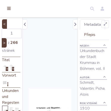
torické
ameny
dosah
<
Metadata
Úvod
Přepis
z
266
>
NÁZEV:
Edice
stránek
Urkundenbuch
der Stadt
Titel
Krummau in
Regesty
Böhmen, vol. II
Ia
Ib
Vorwort
AUTOR:
Hledat
Schmidt,
I
Valentin; Picha,
Urkunden
Alois
Mapy
und
Regesten
ROK VYDÁNÍ:
1910