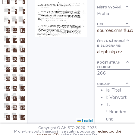
1
2
3
O projektu
MÍSTO VYDÁNÍ:
4
5
6
Praha
7
8
9
Autoři
URL:
sources.cms.flu.ca
10
11
12
13
14
15
ČESKÁ NÁRODNÍ
Nápověda
BIBLIOGRAFIE:
16
17
18
aleph.nkp.cz
19
20
21
POČET STRAN
CELKEM:
22
23
24
266
25
26
27
OBSAH:
28
29
30
Ia: Titel
I: Vorwort
31
32
33
1:
34
35
36
Urkunden
37
38
39
und
Leaflet
Regesten
40
41
42
Copyright © AHISTO 2020–2023
Projekt je spolufinancován se státní podporou
Technologické
226: Orts-