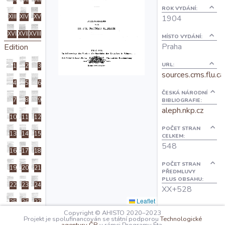
O projektu
ROK VYDÁNÍ:
XIII
XIV
XV
1904
XVI
XVII
XVIII
MÍSTO VYDÁNÍ:
Autoři
Praha
Edition
URL:
1
2
3
Nápověda
sources.cms.flu.ca
4
5
6
ČESKÁ NÁRODNÍ
7
8
9
BIBLIOGRAFIE:
aleph.nkp.cz
10
11
12
POČET STRAN
13
14
15
CELKEM:
548
16
17
18
POČET STRAN
19
20
21
PŘEDMLUVY
PLUS OBSAHU:
22
23
24
XX+528
Leaflet
25
26
27
OBSAH:
Copyright © AHISTO 2020–2023
Ia: Titel
Projekt je spolufinancován se státní podporou
Technologické
28
29
30