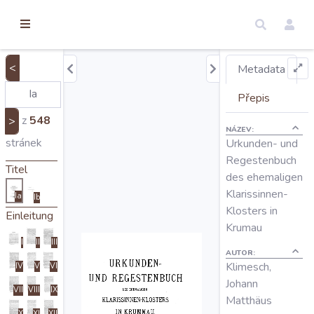
torické
ameny
dosah
<
Metadata
Úvod
Přepis
z
548
>
NÁZEV:
Edice
stránek
Urkunden- und
Regestenbuch
Titel
des ehemaligen
Regesty
Klarissinnen-
Ia
Ib
Klosters in
Einleitung
Hledat
Krumau
I
II
III
AUTOR:
Klimesch,
IV
V
VI
Mapy
Johann
VII
VIII
IX
Matthäus
X
XI
XII