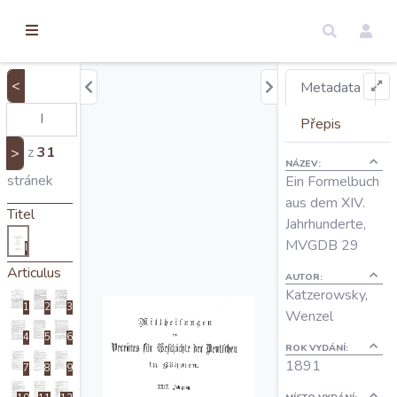
torické
ameny
dosah
<
Metadata
Úvod
Přepis
z
31
>
NÁZEV:
Edice
stránek
Ein Formelbuch
aus dem XIV.
Titel
Jahrhunderte,
Regesty
MVGDB 29
I
Articulus
AUTOR:
Hledat
Katzerowsky,
1
2
3
Wenzel
4
5
6
Mapy
ROK VYDÁNÍ:
1891
7
8
9