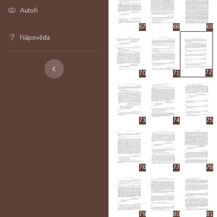
Autoři
67
68
69
Nápověda
72
70
71
73
74
75
76
77
78
79
80
81