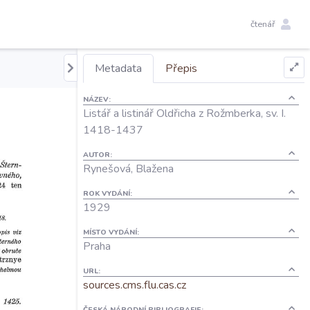
čtenář
Metadata
Přepis
NÁZEV:
Listář a listinář Oldřicha z Rožmberka, sv. I.
1418-1437
AUTOR:
Rynešová, Blažena
ROK VYDÁNÍ:
1929
MÍSTO VYDÁNÍ:
Praha
URL:
sources.cms.flu.cas.cz
ČESKÁ NÁRODNÍ BIBLIOGRAFIE: