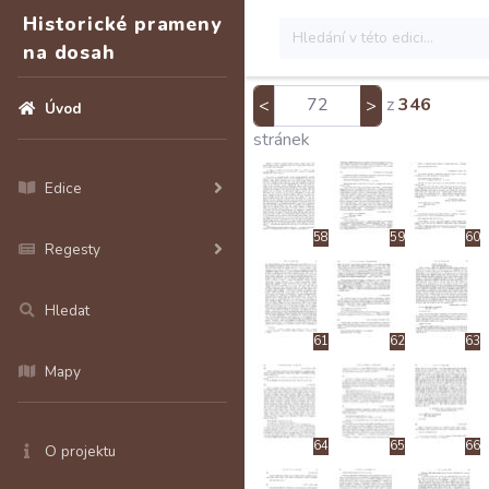
Historické prameny
52
53
54
na dosah
z
346
<
>
Úvod
55
56
57
stránek
Edice
58
59
60
Regesty
Hledat
61
62
63
Mapy
64
65
66
O projektu