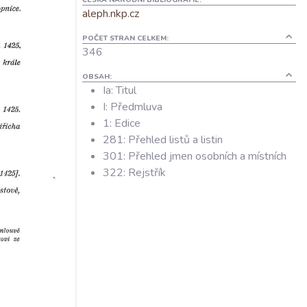
aleph.nkp.cz
POČET STRAN CELKEM:
346
OBSAH:
Ia: Titul
I: Předmluva
1: Edice
281: Přehled listů a listin
301: Přehled jmen osobních a místních
322: Rejstřík