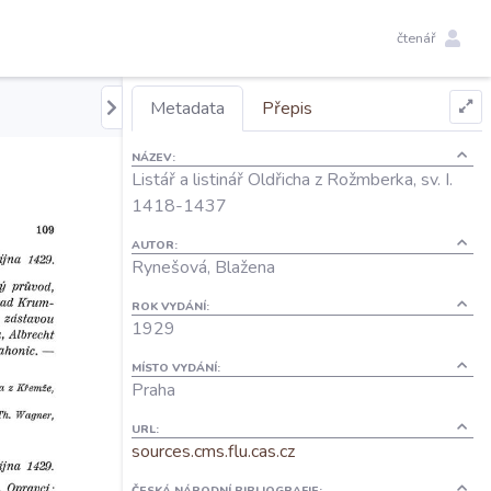
čtenář
Metadata
Přepis
NÁZEV:
Listář a listinář Oldřicha z Rožmberka, sv. I.
1418-1437
AUTOR:
Rynešová, Blažena
ROK VYDÁNÍ:
1929
MÍSTO VYDÁNÍ:
Praha
URL:
sources.cms.flu.cas.cz
ČESKÁ NÁRODNÍ BIBLIOGRAFIE: