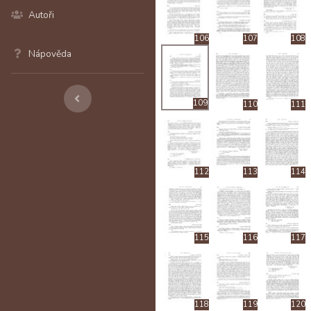
Autoři
106
107
108
Nápověda
109
110
111
112
113
114
115
116
117
118
119
120