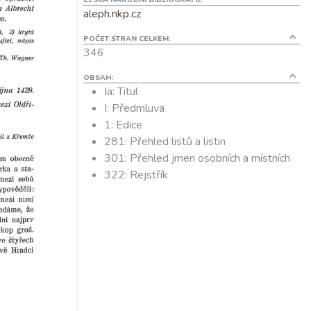
aleph.nkp.cz
POČET STRAN CELKEM:
346
OBSAH:
Ia: Titul
I: Předmluva
1: Edice
281: Přehled listů a listin
301: Přehled jmen osobních a místních
322: Rejstřík