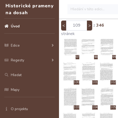
Historické prameny
91
92
93
na dosah
z
346
<
>
Úvod
94
95
96
stránek
Edice
97
98
99
Regesty
Hledat
100
101
102
Mapy
103
104
105
O projektu