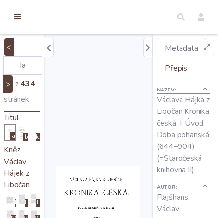
torické
ameny
dosah
<
Metadata
Úvod
Přepis
z
434
>
NÁZEV:
Edice
stránek
Václava Hájka z
Libočan Kronika
Titul
česká. I. Úvod.
Regesty
Doba pohanská
Ia
Ib
Ic
(644–904)
Kněz
Hledat
(=Staročeská
Václav
knihovna II)
Hájek z
Libočan
Mapy
AUTOR:
Flajšhans,
I
II
III
Václav