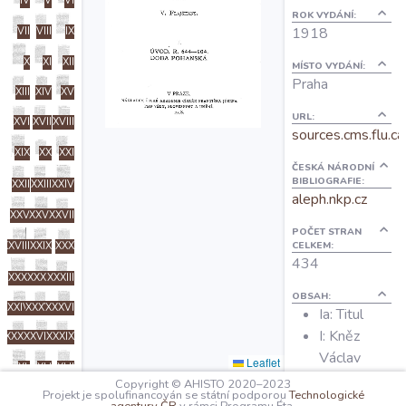
IV
V
VI
O projektu
ROK VYDÁNÍ:
1918
VII
VIII
IX
X
XI
XII
MÍSTO VYDÁNÍ:
Autoři
Praha
XIII
XIV
XV
URL:
XVI
XVII
XVIII
Nápověda
sources.cms.flu.ca
XIX
XX
XXI
ČESKÁ NÁRODNÍ
BIBLIOGRAFIE:
XXII
XXIII
XXIV
aleph.nkp.cz
XXV
XXVI
XXVII
POČET STRAN
CELKEM:
XXVIII
XXIX
XXX
434
XXXI
XXXII
XXXIII
OBSAH:
XXXIV
XXXV
XXXVI
Ia: Titul
I: Kněz
XXXVII
XXXVIII
XXXIX
Václav
Leaflet
XL
XLI
XLII
Hájek z
Copyright © AHISTO 2020–2023
Projekt je spolufinancován se státní podporou
Technologické
XLIII
XLIV
XLV
Libočan