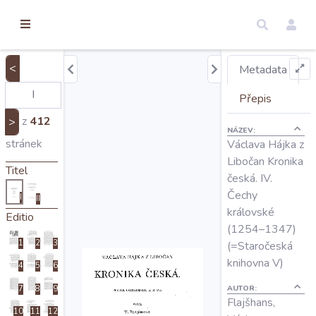
torické
ameny
dosah
<
Metadata
Úvod
Přepis
z
412
>
NÁZEV:
Edice
stránek
Václava Hájka z
Libočan Kronika
Titel
česká. IV.
Regesty
Čechy
I
II
královské
Editio
Hledat
(1254–1347)
1
2
3
(=Staročeská
knihovna V)
4
5
6
Mapy
AUTOR:
7
8
9
Flajšhans,
10
11
12