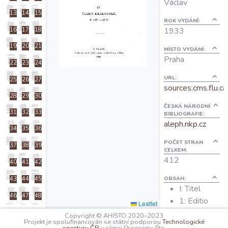
Václav
O projektu
13
14
15
ROK VYDÁNÍ:
1933
16
17
18
Autoři
19
20
21
MÍSTO VYDÁNÍ:
Praha
22
23
24
Nápověda
URL:
25
26
27
sources.cms.flu.ca
28
29
30
ČESKÁ NÁRODNÍ
31
32
33
BIBLIOGRAFIE:
aleph.nkp.cz
34
35
36
POČET STRAN
37
38
39
CELKEM:
412
40
41
42
OBSAH:
43
44
45
I: Titel
46
47
48
1: Editio
Leaflet
49
50
51
Copyright © AHISTO 2020–2023
Projekt je spolufinancován se státní podporou
Technologické