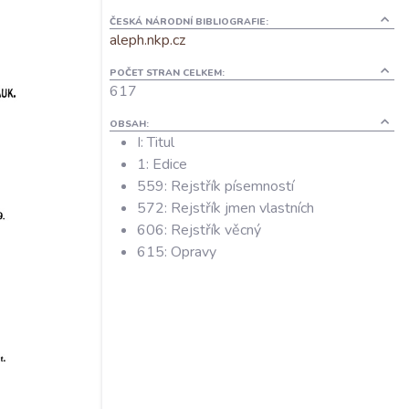
ČESKÁ NÁRODNÍ BIBLIOGRAFIE:
aleph.nkp.cz
POČET STRAN CELKEM:
617
OBSAH:
I: Titul
1: Edice
559: Rejstřík písemností
572: Rejstřík jmen vlastních
606: Rejstřík věcný
615: Opravy