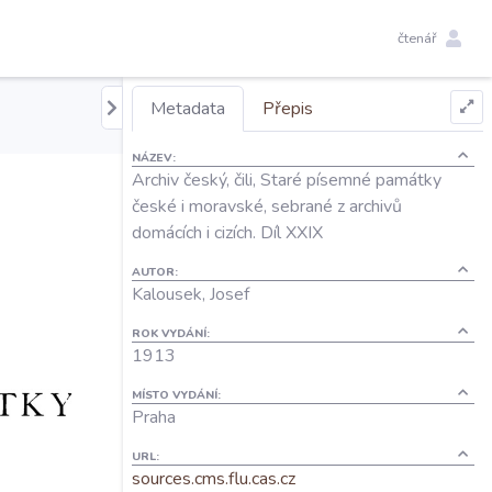
čtenář
Metadata
Přepis
NÁZEV:
Archiv český, čili, Staré písemné památky
české i moravské, sebrané z archivů
domácích i cizích. Díl XXIX
AUTOR:
Kalousek, Josef
ROK VYDÁNÍ:
1913
MÍSTO VYDÁNÍ:
Praha
URL:
sources.cms.flu.cas.cz