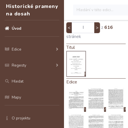
Historické prameny
na dosah
z
616
<
>
Úvod
stránek
Titul
Edice
Regesty
I
Hledat
Edice
Mapy
1
2
3
O projektu