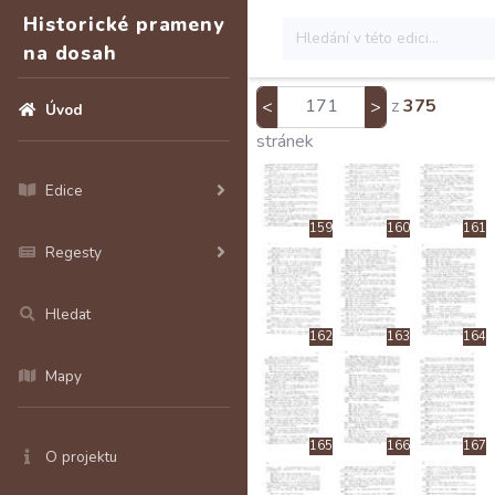
153
154
155
Historické prameny
na dosah
z
375
<
>
Úvod
156
157
158
stránek
Edice
159
160
161
Regesty
Hledat
162
163
164
Mapy
165
166
167
O projektu