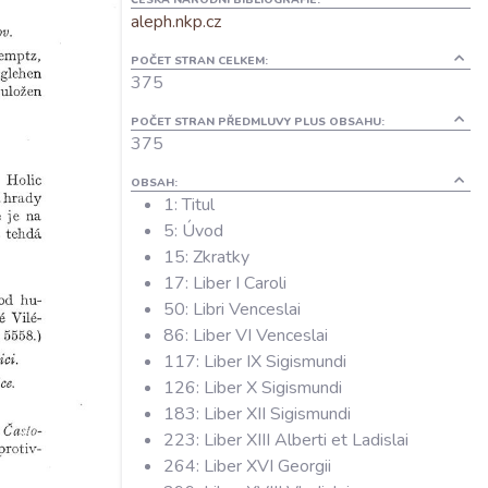
aleph.nkp.cz
POČET STRAN CELKEM:
375
POČET STRAN PŘEDMLUVY PLUS OBSAHU:
375
OBSAH:
1: Titul
5: Úvod
15: Zkratky
17: Liber I Caroli
50: Libri Venceslai
86: Liber VI Venceslai
117: Liber IX Sigismundi
126: Liber X Sigismundi
183: Liber XII Sigismundi
223: Liber XIII Alberti et Ladislai
264: Liber XVI Georgii