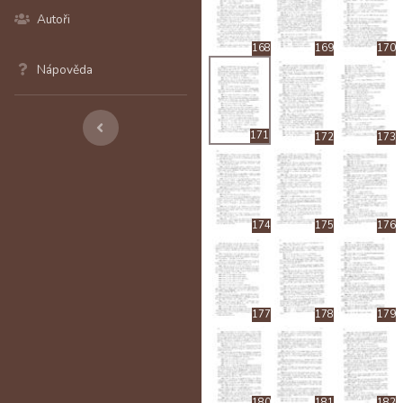
Autoři
168
169
170
Nápověda
171
172
173
174
175
176
177
178
179
180
181
182