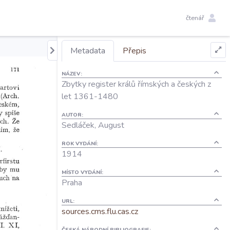
čtenář
Metadata
Přepis
NÁZEV:
Zbytky register králů římských a českých z
let 1361-1480
AUTOR:
Sedláček, August
ROK VYDÁNÍ:
1914
MÍSTO VYDÁNÍ:
Praha
URL:
sources.cms.flu.cas.cz
ČESKÁ NÁRODNÍ BIBLIOGRAFIE: