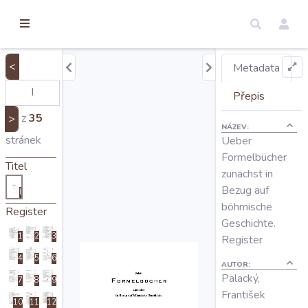
torické
ameny
dosah
<
Metadata
Úvod
Přepis
z
35
>
NÁZEV:
Edice
stránek
Ueber
Formelbücher
Titel
zunächst in
Regesty
Bezug auf
I
böhmische
Register
Hledat
Geschichte.
1
2
3
Register
4
5
6
Mapy
AUTOR:
Palacký,
7
8
9
František
10
11
12