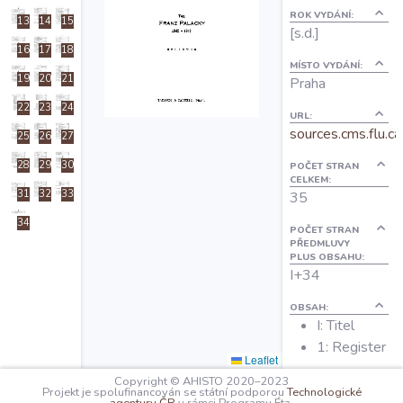
O projektu
ROK VYDÁNÍ:
13
14
15
[s.d.]
16
17
18
MÍSTO VYDÁNÍ:
Autoři
19
20
21
Praha
22
23
24
URL:
Nápověda
sources.cms.flu.ca
25
26
27
28
29
30
POČET STRAN
CELKEM:
31
32
33
35
34
POČET STRAN
PŘEDMLUVY
PLUS OBSAHU:
I+34
OBSAH:
I: Titel
1: Register
Leaflet
Copyright © AHISTO 2020–2023
Projekt je spolufinancován se státní podporou
Technologické