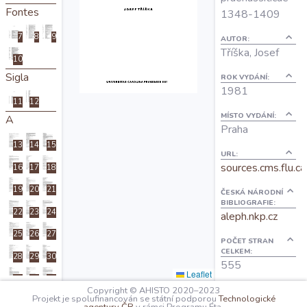
Fontes
O projektu
1348-1409
7
8
9
AUTOR:
Tříška, Josef
Autoři
10
Sigla
ROK VYDÁNÍ:
1981
Nápověda
11
12
MÍSTO VYDÁNÍ:
A
Praha
13
14
15
URL:
sources.cms.flu.ca
16
17
18
19
20
21
ČESKÁ NÁRODNÍ
BIBLIOGRAFIE:
22
23
24
aleph.nkp.cz
25
26
27
POČET STRAN
CELKEM:
28
29
30
555
Leaflet
31
32
33
Copyright © AHISTO 2020–2023
POČET STRAN
Projekt je spolufinancován se státní podporou
Technologické
PŘEDMLUVY
34
35
36