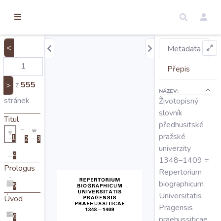
torické
ameny
dosah
<
Metadata
Úvod
Přepis
z
555
>
NÁZEV:
Edice
stránek
Životopisný
slovník
Titul
předhusitské
Regesty
pražské
1
2
3
univerzity
4
Hledat
1348–1409 =
Prologus
Repertorium
biographicum
5
Mapy
Universitatis
Úvod
Pragensis
6
praehussiticae