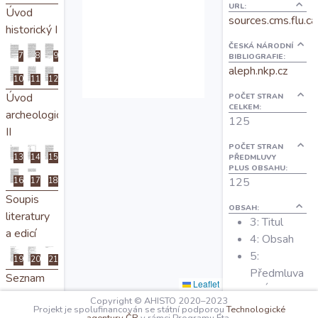
URL:
Úvod
O projektu
sources.cms.flu.ca
historický I
ČESKÁ NÁRODNÍ
7
8
9
Autoři
BIBLIOGRAFIE:
aleph.nkp.cz
10
11
12
Úvod
POČET STRAN
Nápověda
CELKEM:
archeologický
125
II
POČET STRAN
PŘEDMLUVY
13
14
15
PLUS OBSAHU:
125
16
17
18
Soupis
OBSAH:
literatury
3: Titul
a edicí
4: Obsah
5:
19
20
21
Předmluva
Seznam
Leaflet
7: Úvod
zkratek
Copyright © AHISTO 2020–2023
historický I
Projekt je spolufinancován se státní podporou
Technologické