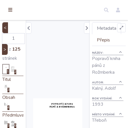
torické
ameny
dosah
<
Metadata
Úvod
Přepis
z
125
>
NÁZEV:
Edice
stránek
Popravčí kniha
pánů z
1
Rožmberka
2
Regesty
Titul
AUTOR:
Kalný, Adolf
3
Hledat
Obsah
ROK VYDÁNÍ:
1993
4
Mapy
Předmluva
MÍSTO VYDÁNÍ:
Třeboň
5
6