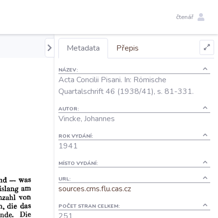
čtenář
Metadata
Přepis
NÁZEV:
Acta Concilii Pisani. In: Römische
Quartalschrift 46 (1938/41), s. 81-331.
AUTOR:
Vincke, Johannes
ROK VYDÁNÍ:
1941
MÍSTO VYDÁNÍ:
URL:
sources.cms.flu.cas.cz
POČET STRAN CELKEM:
251