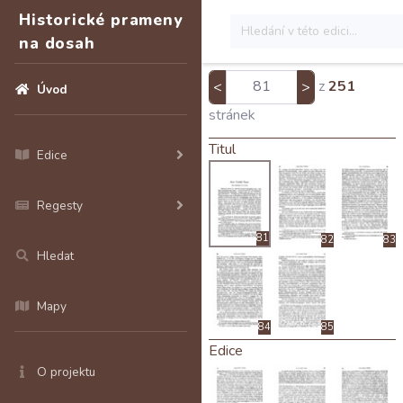
Historické prameny
na dosah
z
251
<
>
Úvod
stránek
Titul
Edice
Regesty
81
82
83
Hledat
Mapy
84
85
Edice
O projektu