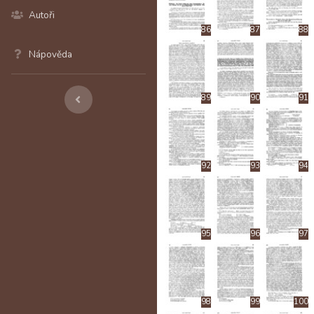
Autoři
86
87
88
Nápověda
89
90
91
92
93
94
95
96
97
98
99
100