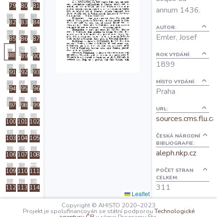
79
80
81
O projektu
annum 1436.
82
83
84
AUTOR:
Emler, Josef
Autoři
85
86
87
ROK VYDÁNÍ:
88
89
90
1899
Nápověda
91
92
93
MÍSTO VYDÁNÍ:
94
95
96
Praha
97
98
99
URL:
sources.cms.flu.ca
100
101
102
ČESKÁ NÁRODNÍ
103
104
105
BIBLIOGRAFIE:
aleph.nkp.cz
106
107
108
POČET STRAN
109
110
111
CELKEM:
311
112
113
114
Leaflet
115
116
117
Copyright © AHISTO 2020–2023
OBSAH:
Projekt je spolufinancován se státní podporou
Technologické
I: Titulus