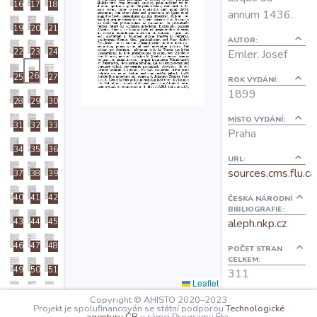
16
17
18
O projektu
annum 1436.
19
20
21
AUTOR:
Emler, Josef
22
23
24
Autoři
26
25
27
ROK VYDÁNÍ:
1899
Nápověda
28
29
30
MÍSTO VYDÁNÍ:
31
32
33
Praha
34
35
36
URL:
sources.cms.flu.ca
37
38
39
40
41
42
ČESKÁ NÁRODNÍ
BIBLIOGRAFIE:
aleph.nkp.cz
43
44
45
46
47
48
POČET STRAN
CELKEM:
49
50
51
311
Leaflet
52
53
54
Copyright © AHISTO 2020–2023
OBSAH:
Projekt je spolufinancován se státní podporou
Technologické
I: Titulus