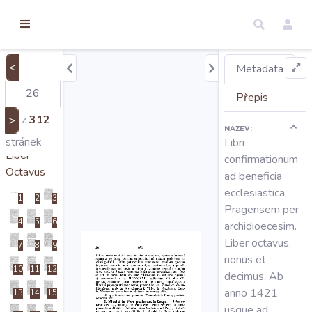
torické
ameny
dosah
Titulus
<
Metadata
I
II
III
Úvod
IV
Přepis
Praefatio
z
312
>
NÁZEV:
Edice
V
VI
stránek
Libri
Liber
confirmationum
Octavus
ad beneficia
Regesty
ecclesiastica
1
2
3
Pragensem per
4
5
6
Hledat
archidioecesim.
Liber octavus,
7
8
9
nonus et
Mapy
10
11
12
decimus. Ab
anno 1421
13
14
15
usque ad