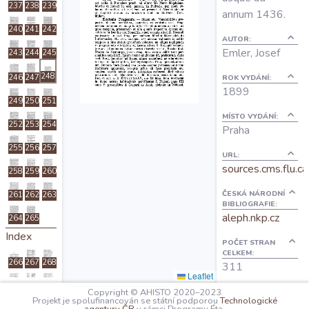
237
238
239
O projektu
annum 1436.
240
241
242
AUTOR:
Emler, Josef
243
244
245
Autoři
248
ROK VYDÁNÍ:
246
247
1899
Nápověda
249
250
251
MÍSTO VYDÁNÍ:
252
253
254
Praha
255
256
257
URL:
sources.cms.flu.ca
258
259
260
ČESKÁ NÁRODNÍ
261
262
263
BIBLIOGRAFIE:
aleph.nkp.cz
264
265
Index
POČET STRAN
CELKEM:
266
267
268
311
Leaflet
269
270
271
Copyright © AHISTO 2020–2023
OBSAH:
Projekt je spolufinancován se státní podporou
Technologické
I: Titulus