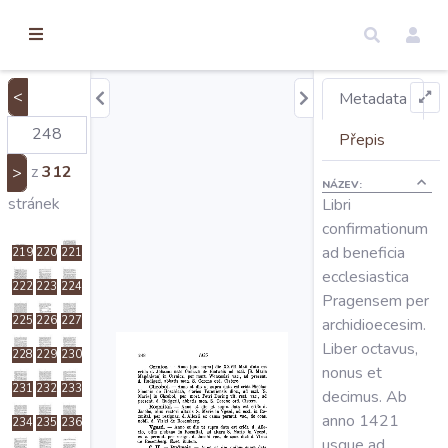
torické
205
206
207
ameny
dosah
208
209
210
<
Metadata
211
212
213
Úvod
214
215
216
Přepis
217
218
z
312
>
NÁZEV:
Liber
Edice
stránek
Libri
Decimus
confirmationum
ad beneficia
219
220
221
Regesty
ecclesiastica
222
223
224
Pragensem per
Hledat
225
226
227
archidioecesim.
Liber octavus,
228
229
230
nonus et
Mapy
231
232
233
decimus. Ab
anno 1421
234
235
236
usque ad