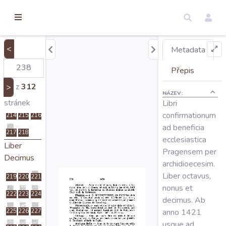
torické
196
197
198
ameny
dosah
199
200
201
202
203
204
<
Metadata
Úvod
205
206
207
Přepis
208
209
210
z
312
>
NÁZEV:
Edice
211
212
213
stránek
Libri
confirmationum
214
215
216
ad beneficia
Regesty
217
218
ecclesiastica
Liber
Pragensem per
Decimus
Hledat
archidioecesim.
Liber octavus,
219
220
221
nonus et
Mapy
222
223
224
decimus. Ab
anno 1421
225
226
227
usque ad