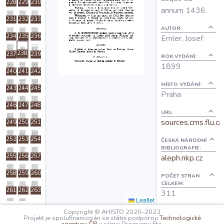
228
229
230
O projektu
annum 1436.
231
232
233
AUTOR:
234
235
236
Emler, Josef
Autoři
238
237
239
ROK VYDÁNÍ:
1899
Nápověda
240
241
242
MÍSTO VYDÁNÍ:
243
244
245
Praha
246
247
248
URL:
sources.cms.flu.ca
249
250
251
252
253
254
ČESKÁ NÁRODNÍ
BIBLIOGRAFIE:
255
256
257
aleph.nkp.cz
258
259
260
POČET STRAN
CELKEM:
261
262
263
311
Leaflet
264
265
Copyright © AHISTO 2020–2023
OBSAH:
Projekt je spolufinancován se státní podporou
Technologické
Index
I: Titulus