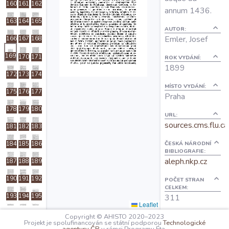
160
161
162
O projektu
annum 1436.
163
164
165
AUTOR:
Emler, Josef
166
167
168
Autoři
169
170
171
ROK VYDÁNÍ:
1899
Nápověda
172
173
174
MÍSTO VYDÁNÍ:
175
176
177
Praha
178
179
180
URL:
sources.cms.flu.ca
181
182
183
ČESKÁ NÁRODNÍ
184
185
186
BIBLIOGRAFIE:
aleph.nkp.cz
187
188
189
190
191
192
POČET STRAN
CELKEM:
193
194
195
311
Leaflet
196
197
198
Copyright © AHISTO 2020–2023
OBSAH:
Projekt je spolufinancován se státní podporou
Technologické
I: Titulus