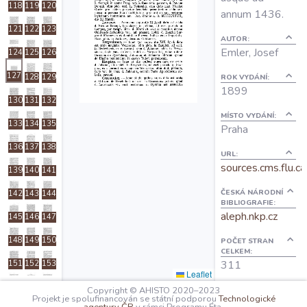
118
119
120
O projektu
annum 1436.
121
122
123
AUTOR:
Emler, Josef
124
125
126
Autoři
127
128
129
ROK VYDÁNÍ:
1899
Nápověda
130
131
132
MÍSTO VYDÁNÍ:
133
134
135
Praha
136
137
138
URL:
sources.cms.flu.ca
139
140
141
ČESKÁ NÁRODNÍ
142
143
144
BIBLIOGRAFIE:
aleph.nkp.cz
145
146
147
148
149
150
POČET STRAN
CELKEM:
311
151
152
153
Leaflet
154
155
156
Copyright © AHISTO 2020–2023
OBSAH:
Projekt je spolufinancován se státní podporou
Technologické
I: Titulus