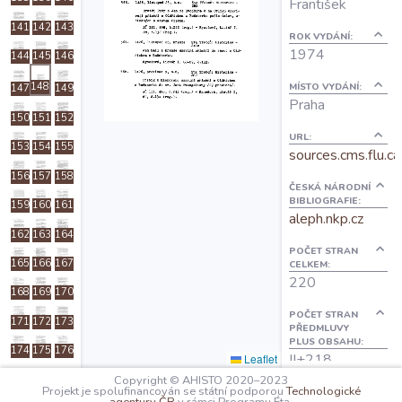
František
O projektu
141
142
143
ROK VYDÁNÍ:
1974
144
145
146
Autoři
MÍSTO VYDÁNÍ:
148
147
149
Praha
150
151
152
Nápověda
URL:
153
154
155
sources.cms.flu.ca
156
157
158
ČESKÁ NÁRODNÍ
BIBLIOGRAFIE:
159
160
161
aleph.nkp.cz
162
163
164
POČET STRAN
165
166
167
CELKEM:
220
168
169
170
POČET STRAN
171
172
173
PŘEDMLUVY
PLUS OBSAHU:
174
175
176
II+218
Leaflet
Copyright © AHISTO 2020–2023
177
178
179
Projekt je spolufinancován se státní podporou
Technologické
OBSAH: