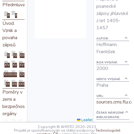
Předmluva
O projektu
psanecké
zápisy jihlavské
IX
X
z let 1405-
Úvod.
Autoři
1457
Vznik a
povaha
AUTOR:
Nápověda
Hoffmann,
zápisů
František
XI
XII
XIII
ROK VYDÁNÍ:
XIV
XV
XVI
2000
XVII
XVIII
XIX
MÍSTO VYDÁNÍ:
XX
XXI
XXII
Praha
Poměry v
URL:
zemi a
sources.cms.flu.ca
bezpečnostní
orgány
ČESKÁ NÁRODNÍ
BIBLIOGRAFIE:
Leaflet
aleph.nkp.cz
XXIII
XXIV
XXV
Copyright © AHISTO 2020–2023
Projekt je spolufinancován se státní podporou
Technologické
XXVI
XXVII
XXVIII
POČET STRAN