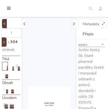
torické
ameny
dosah
<
Metadata
Úvod
Přepis
z
304
>
NÁZEV:
Edice
stránek
Archiv český,
čili, Staré
Titul
písemné
Regesty
památky české
I
II
III
i moravské
IV
Hledat
sebrané z
Obsah
archivů
domácích i
V
VI
Mapy
cizích. Díl
Úvodem
XXXVIII.
VII
VIII
Popravčí a