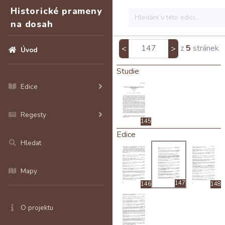
Historické prameny
na dosah
z
5
stránek
<
>
Úvod
Studie
Edice
Regesty
145
Edice
Hledat
Mapy
147
146
148
O projektu