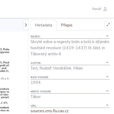
čtenář
Metadata
Přepis
NÁZEV:
Skryté edice a regesty listin a listů k dějinám
husitské revoluce (1419-1437) III. část. in
Táborský archiv 6
AUTOR:
Tecl, Rudolf; Vondráček, Milan
ROK VYDÁNÍ:
1994
MÍSTO VYDÁNÍ:
Tábor
URL:
sources.cms.flu.cas.cz